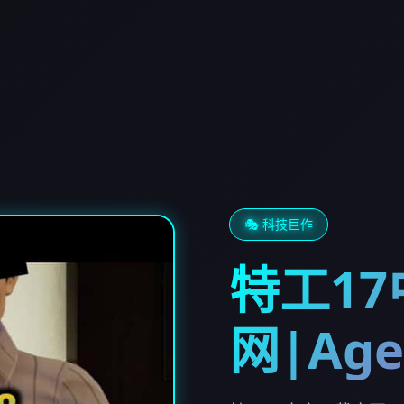
🎭 科技巨作
特工1
网|Age