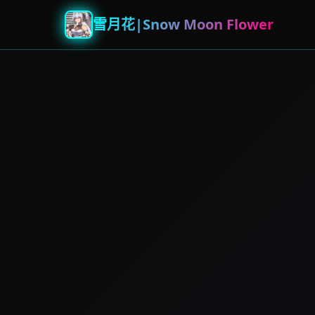
雪月花|Snow Moon Flower