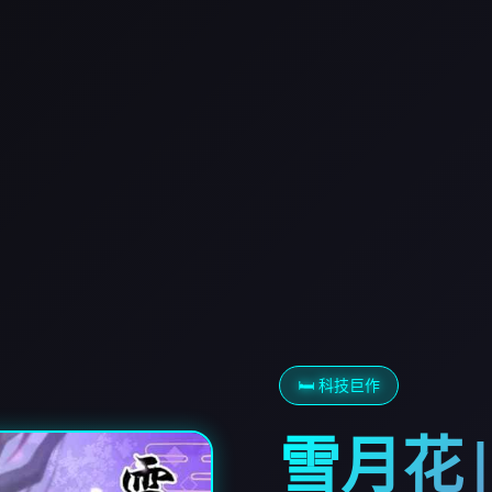
🛏️ 科技巨作
雪月花|