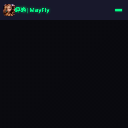
蜉蝣|MayFly