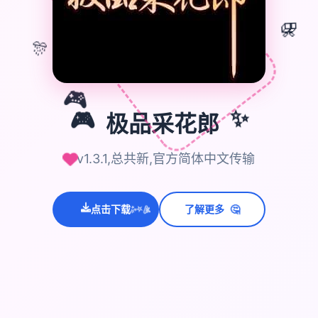
🎁
🎊
🎮
✨
🎮
极品采花郎
v1.3.1,总共新,官方简体中文传输
🤔
点击下载
了解更多
💫
✨
⭐