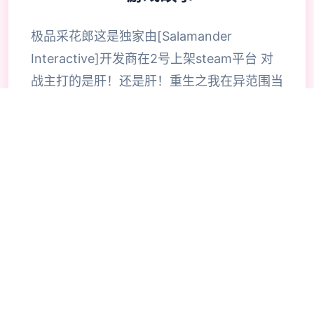
极品采花郎这是独家由[Salamander
Interactive]开发商在2号上架steam平台 对
战主打的是肝！还是肝！重生之我在异范围当
牛马 但是人物建模跟脸部都做的很不错~难怪
西门庆痴迷潘金莲 因为官方还没有做完备
版，所以…但该有的上堡必须有的
🔥
🛠️
玩法攻略