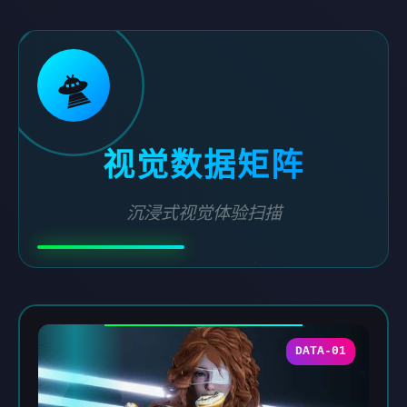
🛸
视觉数据矩阵
沉浸式视觉体验扫描
DATA-01