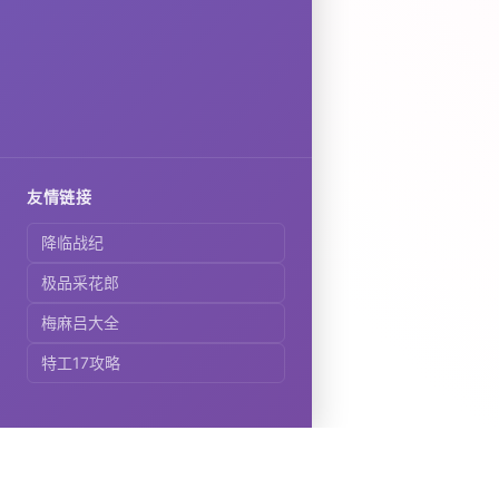
友情链接
降临战纪
极品采花郎
梅麻吕大全
特工17攻略