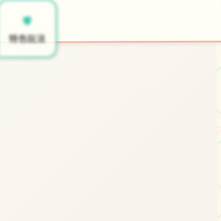
✏️
🛡️
开始游戏
特色玩法