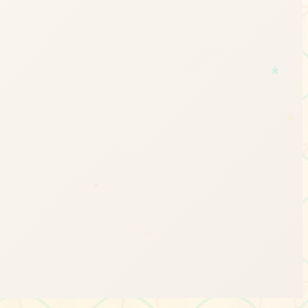
★
★
○
～