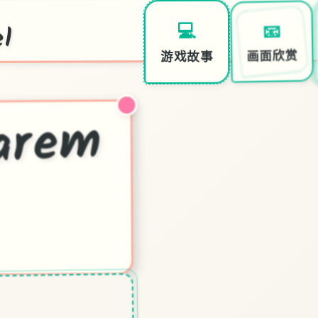
l
📧
💻
画面欣赏
游戏故事
后
宫
酒
re
m