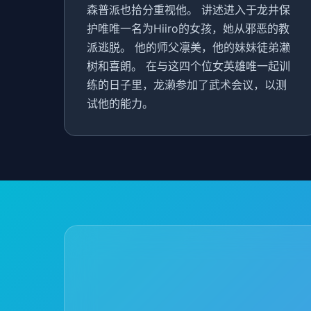
森普派也拾分重视他。 讲述进入于龙井保
护唯唯一名为Hiiro的女孩，她从邪恶的教
派逃脱。 他的师父凛美，他的妹妹徒弟濑
树和喜朗。 在与这四个位女英雄唯一起训
练的日子里，龙濑参加了武术会议，以测
试他的能力。