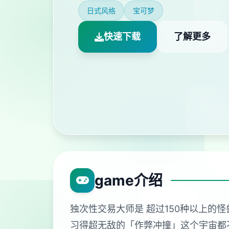
日式风格
宝可梦
快速下载
了解更多
game介绍
独次性交易大师是 超过150种以上的怪兽!
习得超无敌的「作弊冲撞」这个宇宙都不