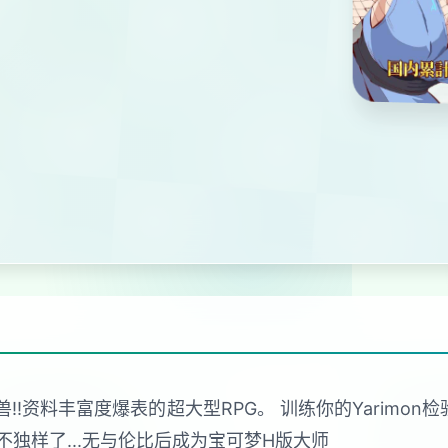
!资料丰富度爆表的超大型RPG。 训练你的Yarimon检验
独样了...无与伦比后成为宝可梦H版大师