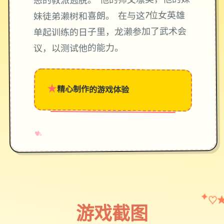
恶的教派逃脱。 他的师父凛美，他的妹
妹徒弟濑树和喜朗。 在与这7位女英雄
单起训练的日子里，龙濑参加了武术会
议，以测试他的能力。
★
精心制作的游戏体验
→
✧
♥
♡
✦
游戏截图