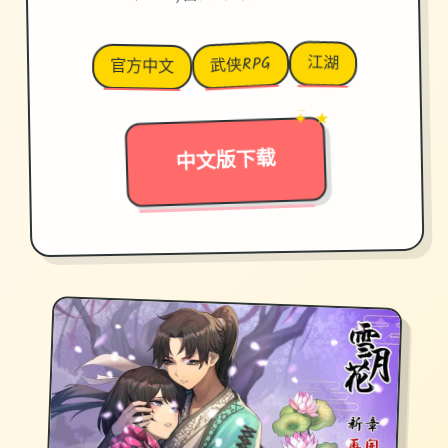
江湖
武侠RPG
官方中文
→
✦ ★
中文版下载