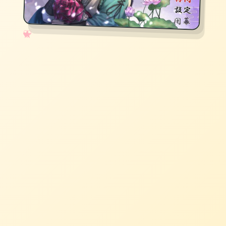
✧
♡
★
♥