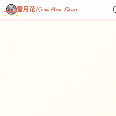
~~~
★
♡
✦
✧
♥
~
→
↗
雪月花|Snow Moon Flower
✦ ✧ ★