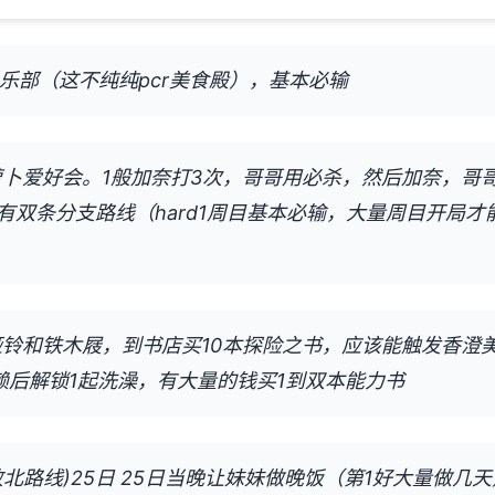
俱乐部（这不纯纯pcr美食殿），基本必输
步萝卜爱好会。1般加奈打3次，哥哥用必杀，然后加奈，哥
有双条分支路线（hard1周目基本必输，大量周目开局才
买哑铃和铁木屐，到书店买10本探险之书，应该能触发香澄
信赖后解锁1起洗澡，有大量的钱买1到双本能力书
北路线)25日 25日当晚让妹妹做晚饭（第1好大量做几