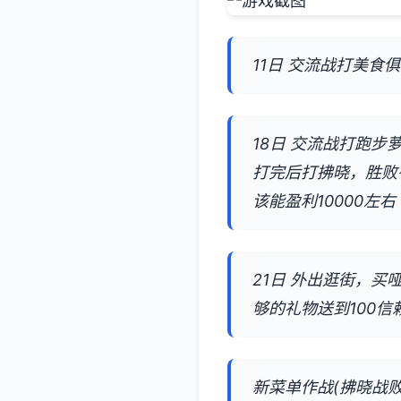
11日 交流战打美食
18日 交流战打跑
打完后打拂晓，胜败
该能盈利10000左右
21日 外出逛街，
够的礼物送到100
新菜单作战(拂晓战败