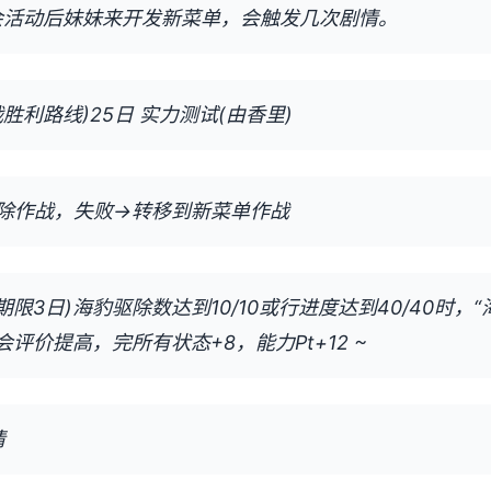
会活动后妹妹来开发新菜单，会触发几次剧情。
胜利路线)25日 实力测试(由香里)
除作战，失败→转移到新菜单作战
期限3日)海豹驱除数达到10/10或行进度达到40/40时，
会评价提高，完所有状态+8，能力Pt+12 ~
情