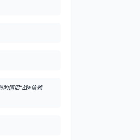
“海豹情侣”战※信赖