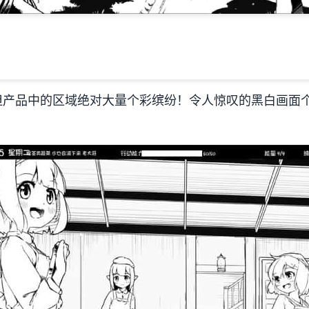
但产品中的区域绝对大量个彩缤纷！令人惊叹的黑白画面个