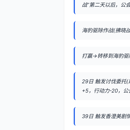
战”第二天以后，公
海豹驱除作战(拂晓战
打赢→转移到海豹驱
29日 触发讨伐委托(
+5，行动力-20，公
39日 触发香澄美剧