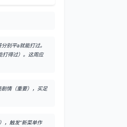
哥分别平a就能打过。
能打得过）。这周应
美剧情（重要），买足
天），触发“新菜单作