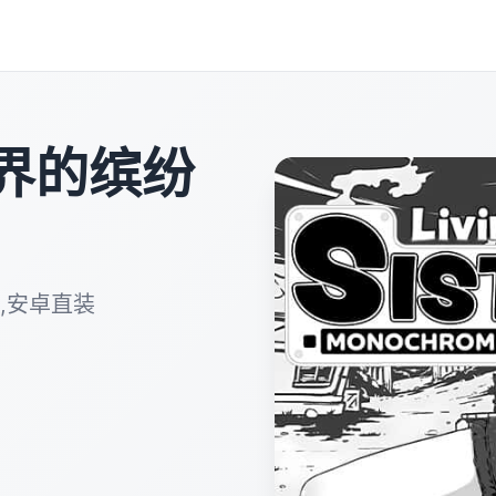
界的缤纷
,安卓直装