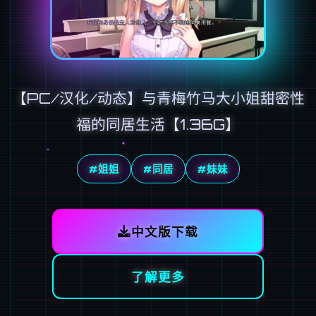
【PC/汉化/动态】与青梅竹马大小姐甜密性
福的同居生活【1.36G】
#姐姐
#同居
#妹妹
中文版下载
了解更多