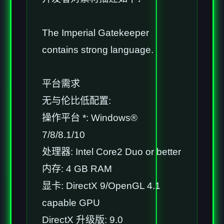
The Imperial Gatekeeper
contains strong language.
平台需求
无与伦比低配置:
操作平台 *: Windows®
7/8/8.1/10
处理器: Intel Core2 Duo or better
内存: 4 GB RAM
显卡: DirectX 9/OpenGL 4.1
capable GPU
DirectX 升级版: 9.0