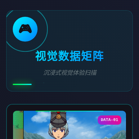
🎮
视觉数据矩阵
沉浸式视觉体验扫描
DATA-01