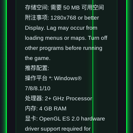
存储空间: 需要 50 MB 可用空间
附注事项: 1280x768 or better
Display. Lag may occur from
loading menus or maps. Turn off
other programs before running
the game.
推荐配置:
操作平台 *: Windows®
7/8/8.1/10
处理器: 2+ GHz Processor
内存: 4 GB RAM
显卡: OpenGL ES 2.0 hardware
driver support required for