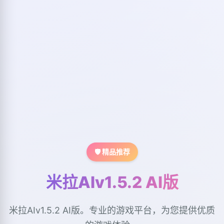
🛡️ 精品推荐
米拉AIv1.5.2 AI版
米拉AIv1.5.2 AI版。专业的游戏平台，为您提供优质