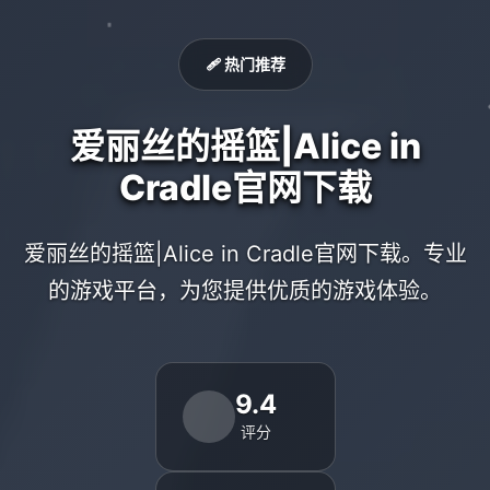
🩹 热门推荐
爱丽丝的摇篮|Alice in
Cradle官网下载
爱丽丝的摇篮|Alice in Cradle官网下载。专业
的游戏平台，为您提供优质的游戏体验。
9.4
评分