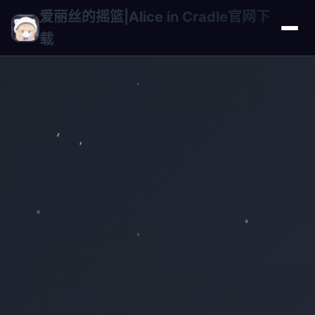
爱丽丝的摇篮|Alice in Cradle官网下
载