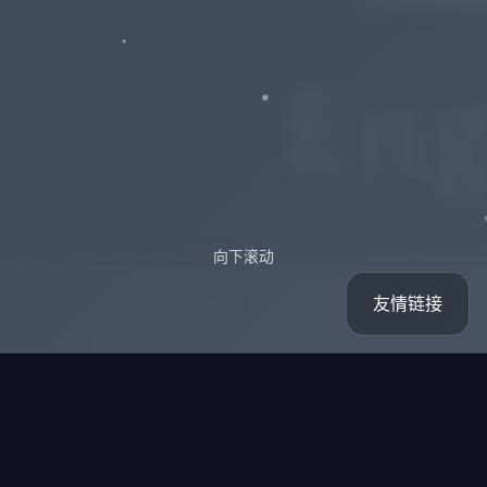
向下滚动
友情链接