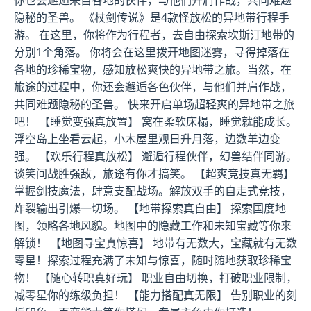
你也会邂逅来自各地的伙伴，与他们并肩作战，共同难题
隐秘的圣兽。 《杖剑传说》是4款怪放松的异地带行程手
游。 在这里，你将作为行程者，去自由探索坎斯汀地带的
分别1个角落。 你将会在这里拨开地图迷雾，寻得掉落在
各地的珍稀宝物，感知放松爽快的异地带之旅。当然，在
旅途的过程中，你还会邂逅各色伙伴，与他们并肩作战，
共同难题隐秘的圣兽。 快来开启单场超轻爽的异地带之旅
吧！ 【睡觉变强真放置】 窝在柔软床榻，睡觉就能成长。
浮空岛上坐看云起，小木屋里观日升月落，边数羊边变
强。 【欢乐行程真放松】 邂逅行程伙伴，幻兽结伴同游。
谈笑间战胜强敌，旅途有你才搞笑。 【超爽竞技真无羁】
掌握剑技魔法，肆意支配战场。解放双手的自走式竞技，
炸裂输出引爆一切场。 【地带探索真自由】 探索国度地
图，领略各地风貌。地图中的隐藏工作和未知宝藏等你来
解锁！ 【地图寻宝真惊喜】 地带有无数大，宝藏就有无数
零星！探索过程充满了未知与惊喜，随时随地获取珍稀宝
物！ 【随心转职真好玩】 职业自由切换，打破职业限制，
减零星你的练级负担！ 【能力搭配真无限】 告别职业的刻