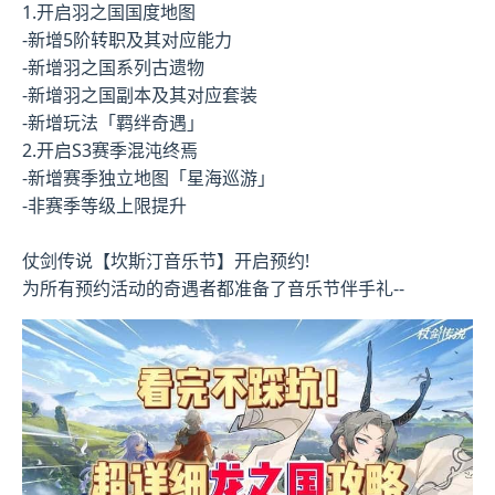
1.开启羽之国国度地图
-新增5阶转职及其对应能力
-新增羽之国系列古遗物
-新增羽之国副本及其对应套装
-新增玩法「羁绊奇遇」
2.开启S3赛季混沌终焉
-新增赛季独立地图「星海巡游」
-非赛季等级上限提升
仗剑传说【坎斯汀音乐节】开启预约!
为所有预约活动的奇遇者都准备了音乐节伴手礼--