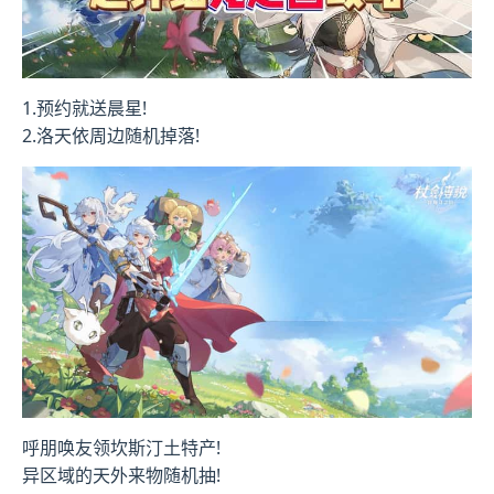
1.预约就送晨星!
2.洛天依周边随机掉落!
呼朋唤友领坎斯汀土特产!
异区域的天外来物随机抽!