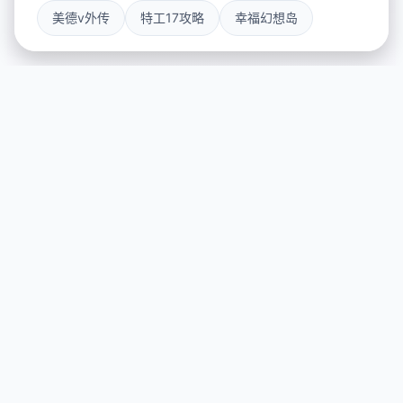
美德v外传
特工17攻略
幸福幻想岛
🌊 galGame介绍
游戏特色