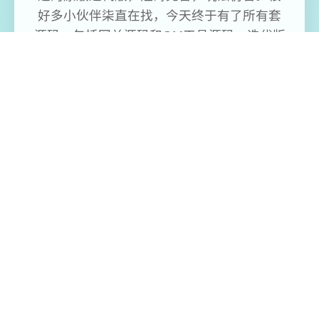
好多小伙伴柒直在找，今天终于有了所有套
源码，包括网关源码和GM工具源码。迭代版
还配有手机端文件（有兴趣自行研究）。 ！
免费畅玩无限制
实时在线更新