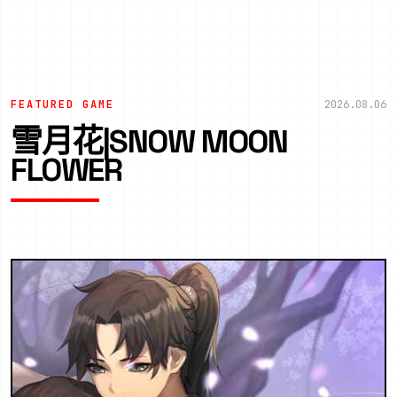
FEATURED GAME
2026.08.06
雪月花|SNOW MOON
FLOWER