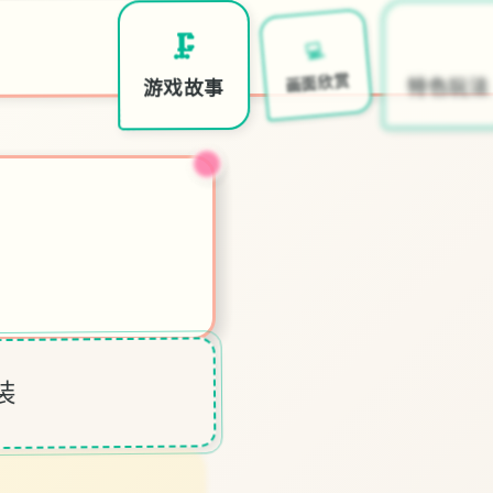
📢
💻
🗜️
特色玩法
画面欣赏
游戏故事
装