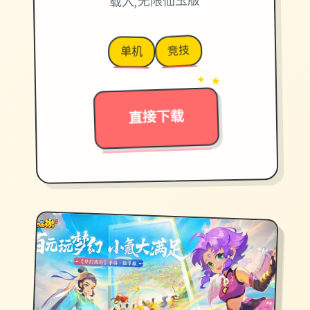
载入,无限仙玉版
竞技
单机
→
✦ ★
直接下载