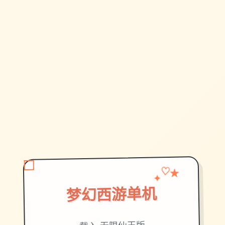
✦
♡
★
梦幻西游单机