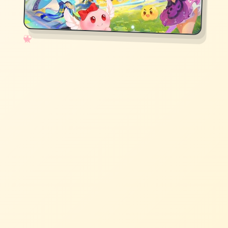
✧
♡
★
♥