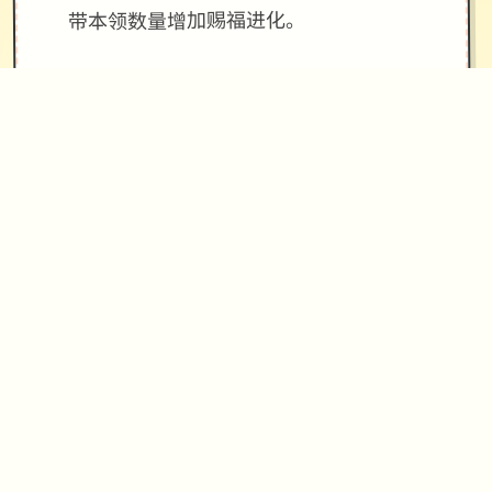
带本领数量增加赐福进化。
[新增]防官超级本领43个！依据防官属
性
[新增]文韵墨香环磨练，可在长安文韵
使者处领取.积分可兑换商品
[新增]新增超级红孩儿。恶魔泡泡，超
级飞镰，自在心袁，进阶沙暴，超级神
柚
[新增[磨练GM.分别天可
梦幻西游单机
磨练1次