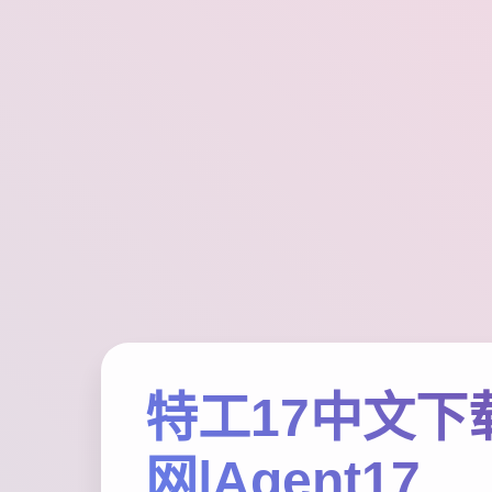
特工17中文下
网|Agent17