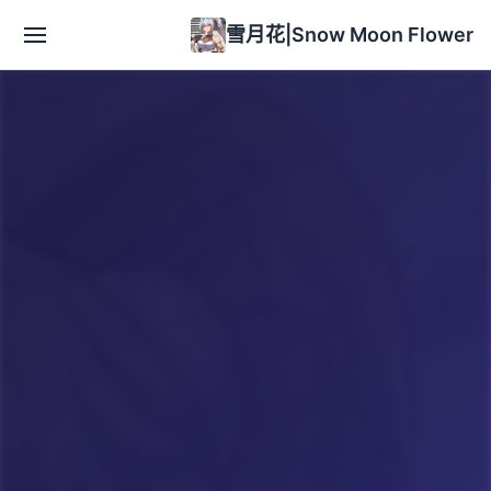
雪月花|Snow Moon Flower