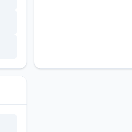
顾虑
挡诱
有什