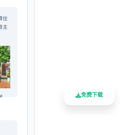
快速下载 与青梅竹马大
算住
小姐甜密性福的同居生
音主
活
完整版游戏，免费体验
2.3M+
4.9/5
900K+
总下载量
用户评分
活跃用户
免费下载
居。
安全下载
高速安装
完全免费
客服支持