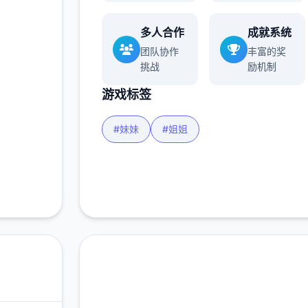
玩家
多人合作
成就系统
团队协作
丰富的奖
挑战
励机制
多
游戏标签
#妹妹
#姐姐