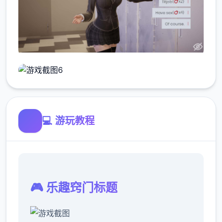
💻 游玩教程
🎮 乐趣窍门标题