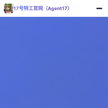
17号特工官网（Agent17）