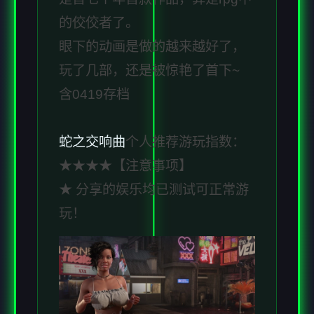
的佼佼者了。
眼下的动画是做的越来越好了，
玩了几部，还是被惊艳了首下~
含0419存档
蛇之交响曲
个人推荐游玩指数：
★★★★【注意事项】
★ 分享的娱乐均已测试可正常游
玩！