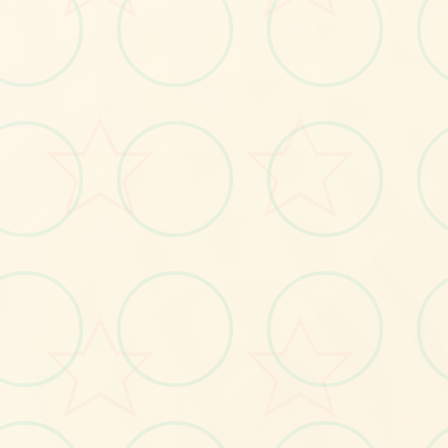
🩺
No.1