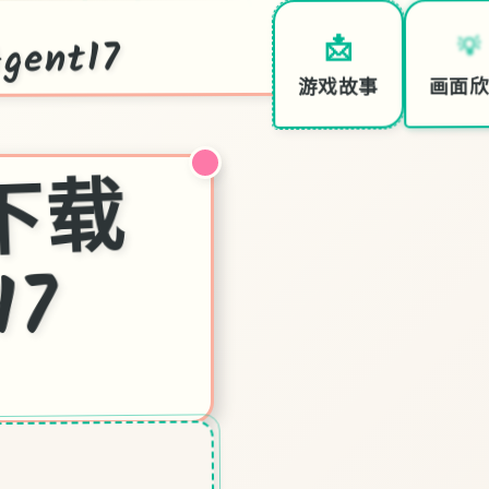
ent17
💡
📩
画面
游戏故事
特
7
中
文
下
载
官
17