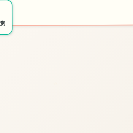
★
～
🎲
🔨
开始游戏
特色玩法
欣赏
○