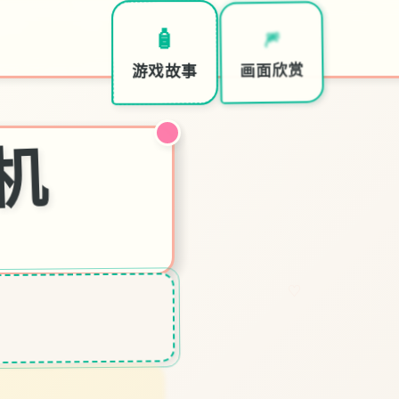
🧴
🎆
🎊
游戏故事
画面欣赏
特色玩
机
♡