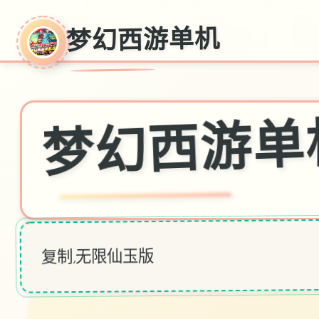
梦幻西游单机
♡
梦幻西游单
复制,无限仙玉版