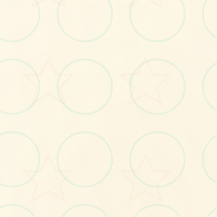
📆
♡
○
No.1
○