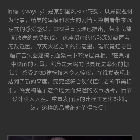
蜉蝣（MayFly）是某部国风SLG感受，以异能题材
为背景，精美的建模和宏大的剧情为控制者带来沉
浸式的感受感受。EP2重置版现已推出，带来完整
面改进的感受构成。 这座都市的暗影深处藏匿着
无数谜团。摩天大楼之间的街巷里，璀璨霓虹与巨
幅广告试图遮掩表面繁荣下的深层真相。"在黑暗
中觉醒的力量，究竟是天赐的恩典还是命运的枷
锁？ 感受的3D建模技术令人惊叹，在视觉表现上
达到了新的高度，完完整符合现代控制者的审美标
准。感受构建了这个庞大而深邃的故事场所，情节
设计引人入胜。重置发行版的建模工艺进5步精
湛，这样的品质绝对值得感受！