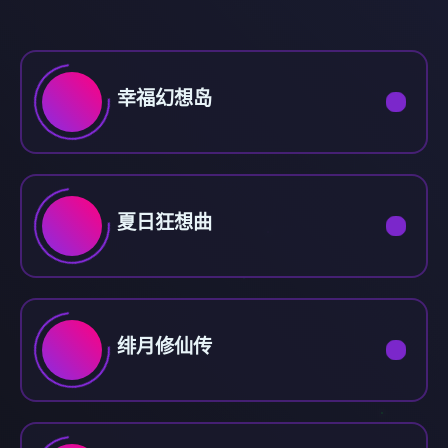
幸福幻想岛
夏日狂想曲
绯月修仙传