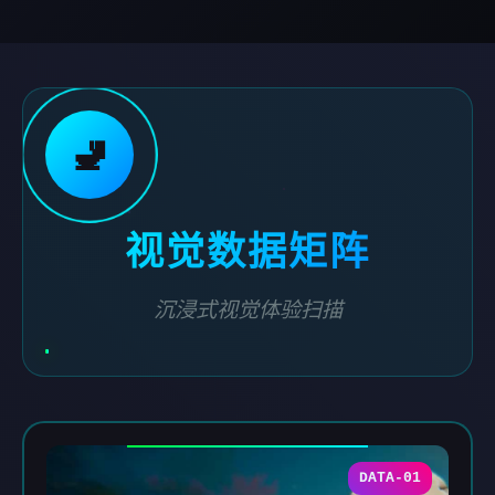
🚽
视觉数据矩阵
沉浸式视觉体验扫描
DATA-01