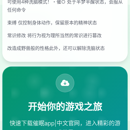
可使用4种洗脑模式！・催○ 处于半梦半醒状态，会服从
任何命令
束缚 仅控制身体动作，保留原本的精神状态
常识修改 将行为视为理所当然的常识进行篡改
改造成野兽般的性格此外，还可以解除洗脑状态
开始你的游戏之旅
快速下载催眠app|中文官网，进入精彩的游