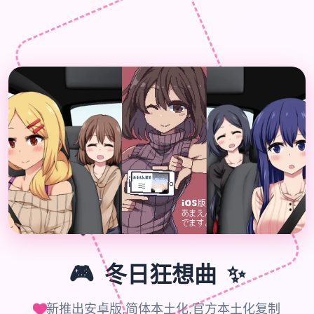

🎮
🎮
冬日狂想曲
✨
新推出安卓版,简体本土化,官方本土化复制