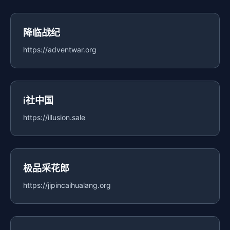
降临战纪
https://adventwar.org
i社中国
https://illusion.sale
极品采花郎
https://jipincaihualang.org