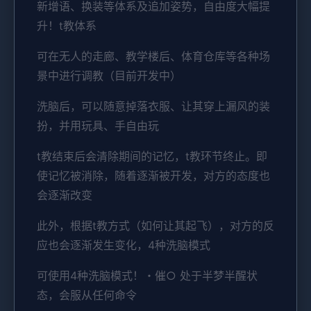
新增语、换装等体系及追加姿势，自由度大幅提
升！t教体系
可在无人的走廊、教学楼后、体育仓库等各种场
景中进行调教（目前开发中）
洗脑后，可以随意掉落衣服、让其穿上漏风的装
扮，并用玩具、手自由玩
t教结束后会清除期间的记忆，t教环节终止。即
使记忆被消除，随着逐渐被开发，对方的态度也
会逐渐改变
此外，根据t教方式（如何让其起飞），对方的反
应也会逐渐发生变化，4种洗脑模式
可使用4种洗脑模式！・催○ 处于半梦半醒状
态，会服从任何命令