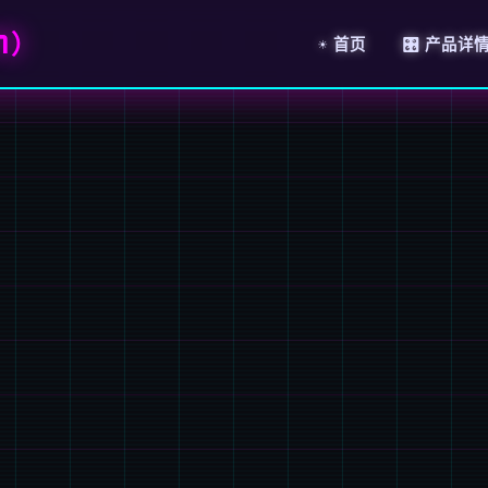
7）
☀️ 首页
🎛️ 产品详