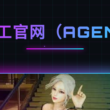
工官网（AGE