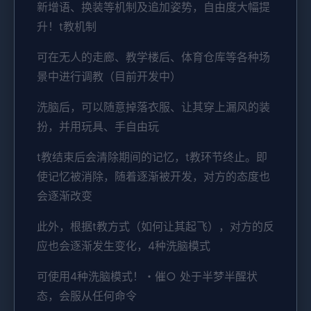
新增语、换装等机制及追加姿势，自由度大幅提
升！t教机制
可在无人的走廊、教学楼后、体育仓库等各种场
景中进行调教（目前开发中）
洗脑后，可以随意掉落衣服、让其穿上漏风的装
扮，并用玩具、手自由玩
t教结束后会清除期间的记忆，t教环节终止。即
使记忆被消除，随着逐渐被开发，对方的态度也
会逐渐改变
此外，根据t教方式（如何让其起飞），对方的反
应也会逐渐发生变化，4种洗脑模式
可使用4种洗脑模式！・催○ 处于半梦半醒状
态，会服从任何命令