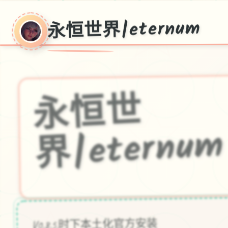
永恒世界|eternum
永
恒
世
界|eternu
m
V0.8.5,时下本土化官方安装