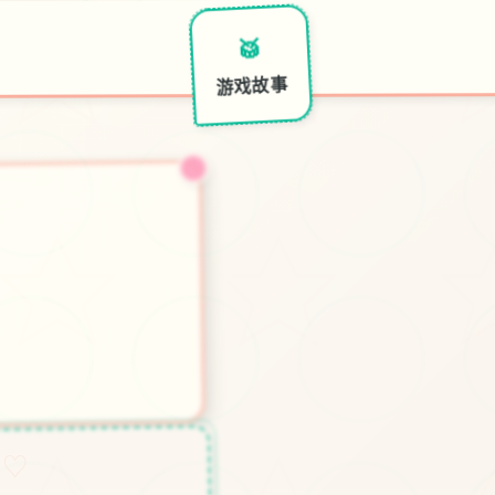
📱
🥁
画面欣赏
游戏故事
♡