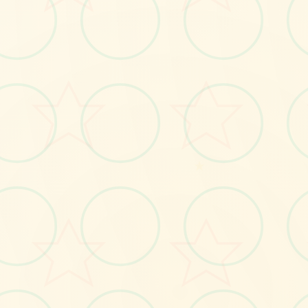
🎹
★
No.1