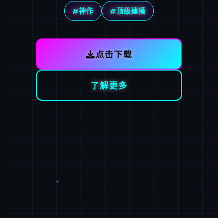
#神作
#顶级建模
点击下载
了解更多