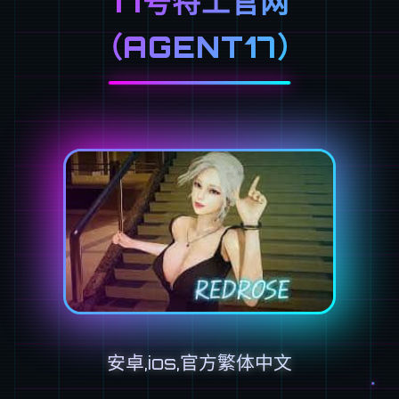
17号特工官网
（AGENT17）
安卓,ios,官方繁体中文