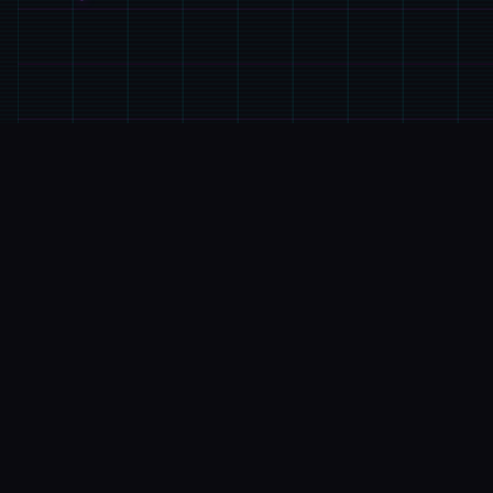
⭐
详细介绍
游戏特色
某年某月某日，你在车祸现场捡到了独个手机。当你
打算卖掉它赚点零花钱的时候，突然接到了独项电
话。对方自称代号17号特工，是独个特工，几乎无所
不能。但是貌似脑袋失忆了，把你认作她的顶头上