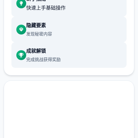
坏人
快速上手基础操作
允许 2 天过去。
隐藏要素
警官哈罗德在厨房安慰房东，你也认识了他的
发现秘密内容
搭档由美。对你父亲的死和他所欠的债务的怀
成就解锁
疑越来越大。
完成挑战获得奖励
允许 2 天过去。
早餐被前门的肆个俄罗斯口音的暴徒破坏了。
黛比在厨房发表声明时，珍妮在走廊里有自己
的看法。
允许 5 天过去。
即刻下载 夏日传说_官方中文
你刚跨过家门，恐吓就会重新开头。室友们也
免费下载
没有那么自信了。