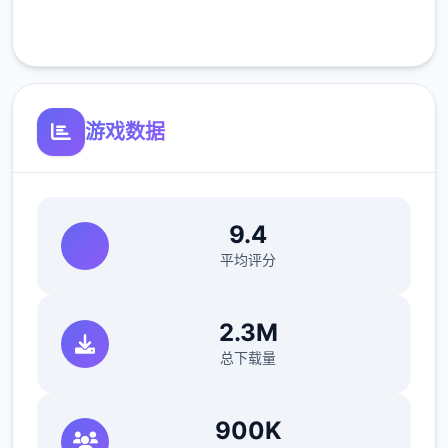
客服支持
从那时起，黑手党的伏击就开头了。因此，建
议您定期将收入转入银行账户。
滑板车
游戏数据
成功交付 3 次比萨饼并等待 3 天。
在比萨店遇见红发女郎蒂娜。托尼说服你换
档。Saga Dealership有你需要的东西，但接
9.4
待员不卖给你，推销员卑鄙。史上最后约瑟芬
平均评分
接受了，如果你取回她珍贵的手机。4分灵巧
让你在佐藤先生的办公室 拿回他的手机。约瑟
2.3M
芬建议这款踏板车的价格为 1,100 美元。把摩
托车告诉给托尼，这是1个好的开头！
总下载量
意大利工作
900K
成功交付 5 次比萨饼并等待 4 天。