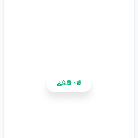
维尼、维迪、托尼
完整版游戏，免费体验
此事件在延迟 11 天后随机触发。
2.3M+
总下载量
这可能只是另单天，但伊戈尔和迪米特里决定
4.9/5
不这样做。你的救援是由于托尼的介入。在向
用户评分
黛比和珍妮讲述了这件事后，你在床上获得了
900K+
休息。
活跃用户
第二天，你至零星应该在他的餐厅里感谢托
尼。1个送货员的职位刚刚开放：使用在
免费下载
Consum-R购买的自行车，按照正确的顺序分
发披萨以供租用。
安全下载
高速安装
夏日传说的记述
完全免费