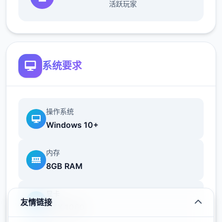
活跃玩家
第二天，玛丽亚向您介绍披萨制作，并要求您
制作 4 道手工菜肴。
第二天，托尼向你倾诉说，某些事情并不像烘
系统要求
焙那么容易。
小型车
操作系统
成功送出 4 次披萨。
Windows 10+
托尼坚持要你买新车。前往约瑟芬与她的同事
就私人照片发生争执的汽车零售商。既然你不
内存
能改变金的主意，那就去找车库里的机械师，
8GB RAM
他要你取回1个工具包来换取购买权利。
显卡
友情链接
GTX 1060