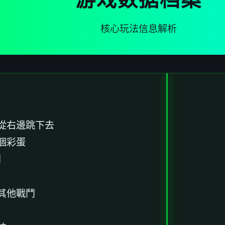
核心玩法信息解析
從右邊跳下去
個彩蛋
】
其他戰鬥