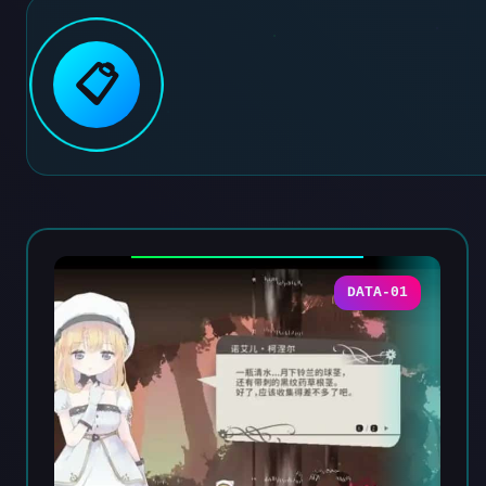
📋
DATA-01