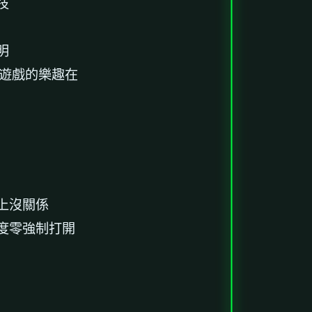
技
明
G遊戲的樂趣在
上沒關係
度零強制打開