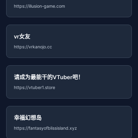
https://illusion-game.com
vr女友
https://vrkanojo.cc
请成为最能干的VTuber吧！
https://vtuber1.store
幸福幻想岛
https://fantasyofblissisland.xyz