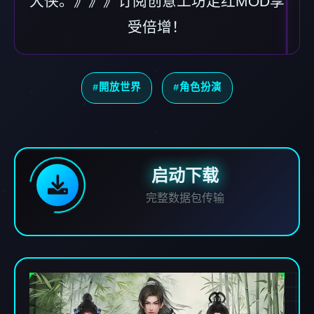
大侠。》》》订阅创意工坊走红MOD享
受倍增！
#開放世界
#角色扮演
启动下载
完整数据包传输