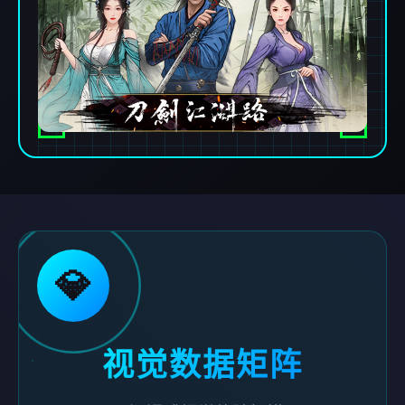
💎
视觉数据矩阵