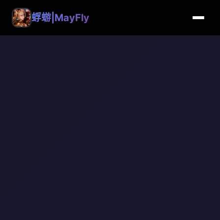
蜉蝣|MayFly