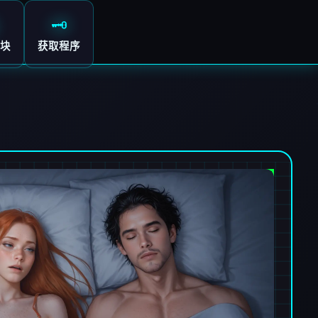
🗝️
块
获取程序