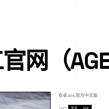
官网（AGE
安卓,ios,官方中文版
TAGS:
安卓
IOS