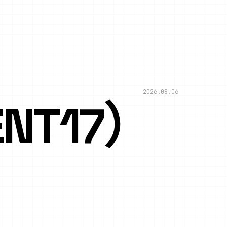
2026.08.06
NT17）