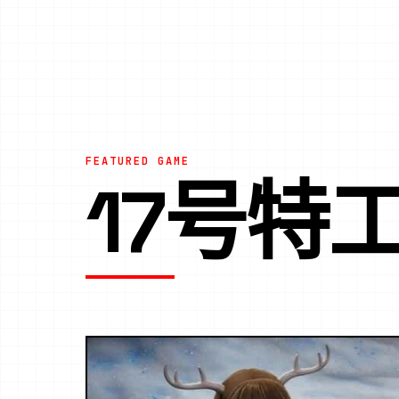
FEATURED GAME
17号特工