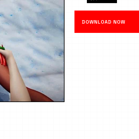
DOWNLOAD NOW